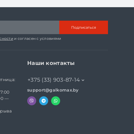
Подписаться
сности
и согласен с условиями
Наши контакты
+375 (33) 903-87-14
ятница:
support@galkomax.by
17:00
00 —
ерыва